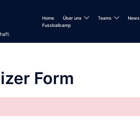
Home
Über uns
Teams
News
Fussballcamp
haft.
izer Form